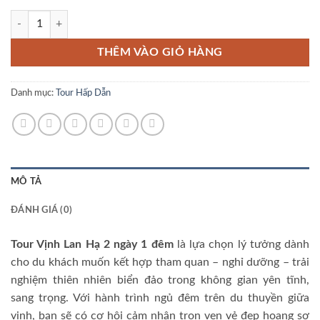
Tour Vịnh Lan Hạ 2 Ngày 1 Đêm số lượng
THÊM VÀO GIỎ HÀNG
Danh mục:
Tour Hấp Dẫn
MÔ TẢ
ĐÁNH GIÁ (0)
Tour Vịnh Lan Hạ 2 ngày 1 đêm
là lựa chọn lý tưởng dành
cho du khách muốn kết hợp tham quan – nghỉ dưỡng – trải
nghiệm thiên nhiên biển đảo trong không gian yên tĩnh,
sang trọng. Với hành trình ngủ đêm trên du thuyền giữa
vịnh, bạn sẽ có cơ hội cảm nhận trọn vẹn vẻ đẹp hoang sơ