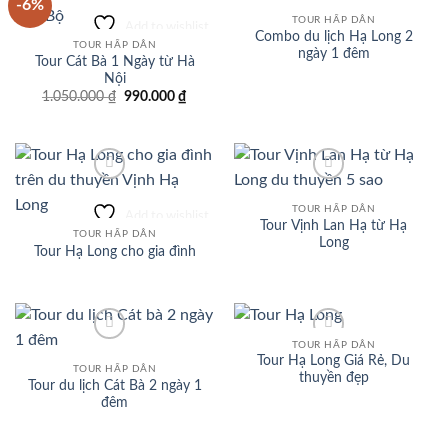
-6%
TOUR HẤP DẪN
Add to wishlist
Add to wishlist
Combo du lịch Hạ Long 2
TOUR HẤP DẪN
ngày 1 đêm
Tour Cát Bà 1 Ngày từ Hà
Nội
Giá
Giá
1.050.000
₫
990.000
₫
gốc
hiện
là:
tại
1.050.000 ₫.
là:
990.000 ₫.
TOUR HẤP DẪN
Add to wishlist
Add to wishlist
Tour Vịnh Lan Hạ từ Hạ
TOUR HẤP DẪN
Long
Tour Hạ Long cho gia đình
TOUR HẤP DẪN
Tour Hạ Long Giá Rẻ, Du
TOUR HẤP DẪN
Add to wishlist
Add to wishlist
thuyền đẹp
Tour du lịch Cát Bà 2 ngày 1
đêm