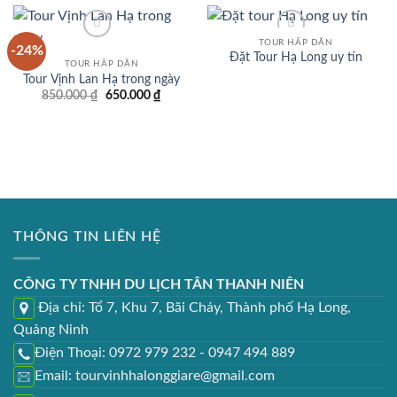
TOUR HẤP DẪN
-24%
Đặt Tour Hạ Long uy tín
TOUR HẤP DẪN
Add to wishlist
Add to wishlist
Tour Vịnh Lan Hạ trong ngày
Giá
Giá
850.000
₫
650.000
₫
gốc
hiện
là:
tại
850.000 ₫.
là:
650.000 ₫.
THÔNG TIN LIÊN HỆ
CÔNG TY TNHH DU LỊCH TÂN THANH NIÊN
Địa chỉ: Tổ 7, Khu 7, Bãi Cháy, Thành phố Hạ Long,
Quảng Ninh
Điện Thoại: 0972 979 232 - 0947 494 889
Email: tourvinhhalonggiare@gmail.com