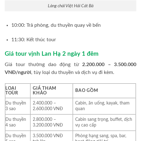
Làng chài Việt Hải Cát Bà
10:00: Trả phòng, du thuyền quay về bến
11:30: Kết thúc tour
Giá tour vịnh Lan Hạ 2 ngày 1 đêm
Giá tour thường dao động từ
2.200.000 – 3.500.000
VNĐ/người
, tùy loại du thuyền và dịch vụ đi kèm.
LOẠI
GIÁ THAM
BAO GỒM
TOUR
KHẢO
Du thuyền
2.400.000 –
Cabin, ăn uống, kayak, tham
3 sao
2.600.000 VNĐ
quan
Du thuyền
2.800.000 –
Cabin sang trọng, buffet, dịch
4 sao
3.200.000 VNĐ
vụ cao cấp
Du thuyền
3.500.000 VNĐ
Phòng hạng sang, spa, bar,