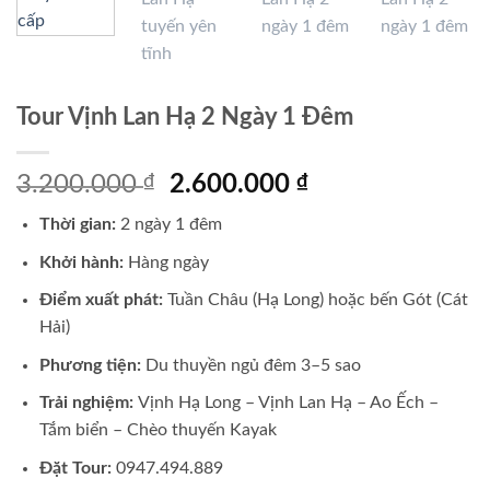
Tour Vịnh Lan Hạ 2 Ngày 1 Đêm
Giá
Giá
3.200.000
₫
2.600.000
₫
gốc
hiện
Thời gian:
2 ngày 1 đêm
là:
tại
3.200.000 ₫.
là:
Khởi hành:
Hàng ngày
2.600.000 ₫.
Điểm xuất phát:
Tuần Châu (Hạ Long) hoặc bến Gót (Cát
Hải)
Phương tiện:
Du thuyền ngủ đêm 3–5 sao
Trải nghiệm:
Vịnh Hạ Long – Vịnh Lan Hạ – Ao Ếch –
Tắm biển – Chèo thuyến Kayak
Đặt Tour:
0947.494.889