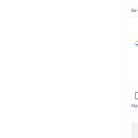
Bài
Hạ