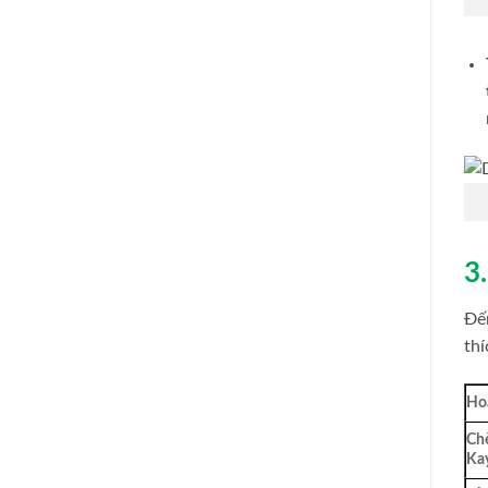
3
Đế
thí
Ho
Ch
Ka