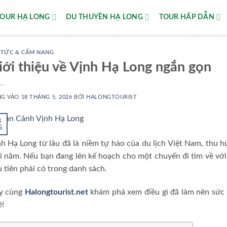
TOUR HẠ LONG
DU THUYỀN HẠ LONG
TOUR HẤP DẪN
 TỨC & CẨM NANG
iới thiệu về Vịnh Hạ Long ngắn gọn
NG VÀO
18 THÁNG 5, 2026
BỞI
HALONGTOURIST
8
5
h Hạ Long từ lâu đã là niềm tự hào của du lịch Việt Nam, thu h
 năm. Nếu bạn đang lên kế hoạch cho một chuyến đi tìm về với 
 tiên phải có trong danh sách.
y cùng
Halongtourist.net
khám phá xem điều gì đã làm nên sức 
!