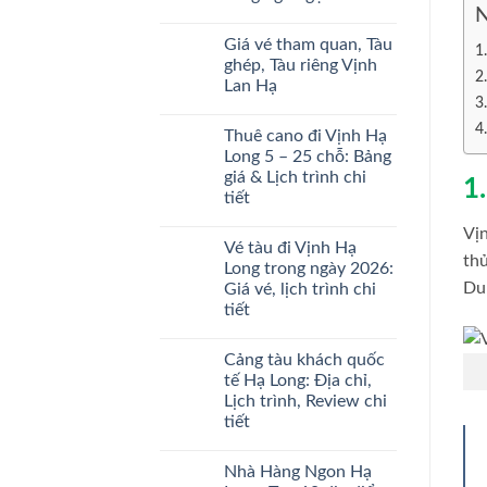
ở
Mới
Trong
N
Giá
Nhất
Không
Ngày
vé
2026
có
Ở
Giá vé tham quan, Tàu
tàu
bình
Đâu
ghép,
luận
ghép, Tàu riêng Vịnh
Uy
tàu
ở
Tín
Lan Hạ
riêng
Giới
thăm
thiệu
Không
Vịnh
về
có
Hạ
Vịnh
Thuê cano đi Vịnh Hạ
bình
Long
Hạ
luận
Long 5 – 25 chỗ: Bảng
mới
Long
ở
nhất
ngắn
giá & Lịch trình chi
Giá
1
2026
gọn
vé
tiết
tham
quan,
Không
Vị
Tàu
có
Vé tàu đi Vịnh Hạ
ghép,
bình
thủ
Tàu
luận
Long trong ngày 2026:
ở
riêng
Du
Giá vé, lịch trình chi
Thuê
Vịnh
cano
Lan
tiết
đi
Hạ
Vịnh
Không
Hạ
có
Cảng tàu khách quốc
Long
bình
5
luận
tế Hạ Long: Địa chỉ,
ở
–
Lịch trình, Review chi
Vé
25
tàu
chỗ:
tiết
đi
Bảng
Vịnh
Không
giá
Hạ
có
&
Nhà Hàng Ngon Hạ
Long
bình
Lịch