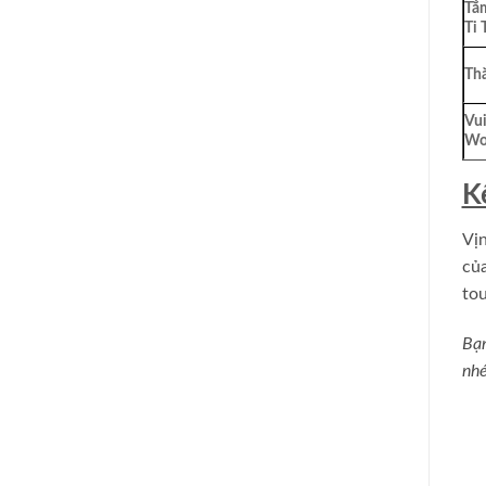
Tắm
Ti 
Thă
Vui
Wo
K
Vịn
củ
tou
Bạn
nhé