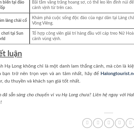
 biển tại đảo
Bãi tắm vầng trăng hoang sơ, có thể leo lên đỉnh núi đ
Tốp
cảnh vịnh từ trên cao.
Khám phá cuộc sống độc đáo của ngư dân tại Làng chà
m làng chài cổ
Vông Viêng.
 chơi tại Sun
Tổ hợp công viên giải trí hàng đầu với cáp treo Nữ Ho
rld
cảnh vùng vịnh.
ết luận
h Hạ Long không chỉ là một danh lam thắng cảnh, mà còn là kiệ
a bạn trở nên trọn vẹn và an tâm nhất, hãy để
Halongtourist.n
r, du thuyền và khách sạn giá tốt nhất.
 đã sẵn sàng cho chuyến vi vu Hạ Long chưa? Liên hệ ngay với Halo
!