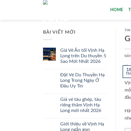
Bỏ
HOME
qua
nội
dung
TIN
BÀI VIẾT MỚI
G
Giá Vé Ăn tối Vịnh Hạ
Long trên Du thuyền 5
ĐĂ
Sao Mới Nhất 2026
Không
1
có
Th
Đặt Vé Du Thuyền Hạ
bình
luận
Long Trong Ngày Ở
Vịn
ở
Đâu Uy Tín
Giá
mỗi
Vé
Không
Ăn
có
đầu
tối
Giá vé tàu ghép, tàu
bình
Vịnh
luận
riêng thăm Vịnh Hạ
Hạ
ở
Long
Long mới nhất 2026
Hã
Đặt
trên
Vé
Du
Không
nhé
Du
thuyền
có
Thuyền
Giới thiệu về Vịnh Hạ
5
bình
Hạ
Sao
luận
Long ngắn gọn
Long