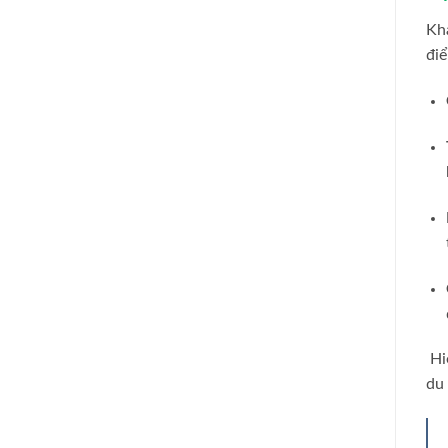
Khá
điể
Hiệ
du 