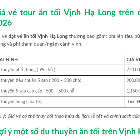
iá vé tour ăn tối Vịnh Hạ Long trên
026
á vé
đặt vé ăn tối Vịnh Hạ Long
thường bao gồm: phí lên tàu, bữ
ng và phí tham quan/ngắm cảnh vịnh.
ẠI HÌNH
GIÁ V
thuyền phổ thông ( 99 chỗ )
750.00
thuyền tiêu chuẩn 5 sao ( 200 – 300 chỗ)
900.00
thuyền 5 sao cao cấp ( 500 – 600 chỗ)
1.150.
thuyền riêng (charter)
Liên H
 ý: Giá vé có thể thay đổi theo mùa du lịch, lễ tết và chính sách của
ợi ý một số du thuyền ăn tối trên Vịnh 