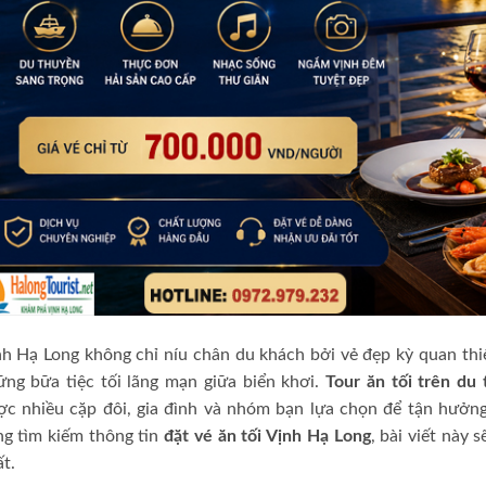
h Hạ Long không chỉ níu chân du khách bởi vẻ đẹp kỳ quan th
ững bữa tiệc tối lãng mạn giữa biển khơi.
Tour ăn tối trên du
c nhiều cặp đôi, gia đình và nhóm bạn lựa chọn để tận hưởng
ng tìm kiếm thông tin
đặt vé ăn tối Vịnh Hạ Long
, bài viết này 
t.