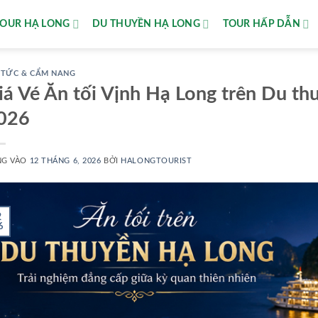
TOUR HẠ LONG
DU THUYỀN HẠ LONG
TOUR HẤP DẪN
 TỨC & CẨM NANG
iá Vé Ăn tối Vịnh Hạ Long trên Du t
026
NG VÀO
12 THÁNG 6, 2026
BỞI
HALONGTOURIST
2
6