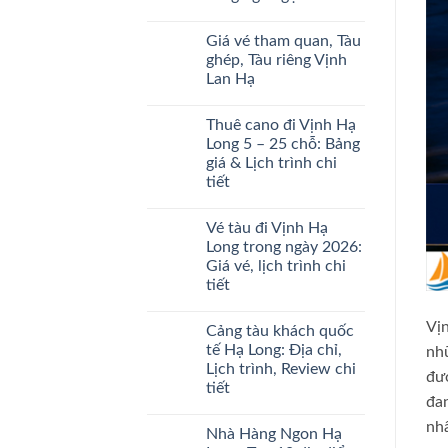
ở
Mới
Trong
Giá
Nhất
Không
Ngày
vé
2026
có
Ở
Giá vé tham quan, Tàu
tàu
bình
Đâu
ghép,
luận
ghép, Tàu riêng Vịnh
Uy
tàu
ở
Tín
Lan Hạ
riêng
Giới
thăm
thiệu
Không
Vịnh
về
có
Hạ
Vịnh
Thuê cano đi Vịnh Hạ
bình
Long
Hạ
luận
Long 5 – 25 chỗ: Bảng
mới
Long
ở
nhất
ngắn
giá & Lịch trình chi
Giá
2026
gọn
vé
tiết
tham
quan,
Không
Tàu
có
Vé tàu đi Vịnh Hạ
ghép,
bình
Tàu
luận
Long trong ngày 2026:
ở
riêng
Giá vé, lịch trình chi
Thuê
Vịnh
cano
Lan
tiết
đi
Hạ
Vịnh
Không
Hạ
có
Vịn
Cảng tàu khách quốc
Long
bình
5
luận
tế Hạ Long: Địa chỉ,
nh
ở
–
Lịch trình, Review chi
Vé
25
đượ
tàu
chỗ:
tiết
đi
Bảng
đa
Vịnh
Không
giá
Hạ
có
&
nhấ
Nhà Hàng Ngon Hạ
Long
bình
Lịch