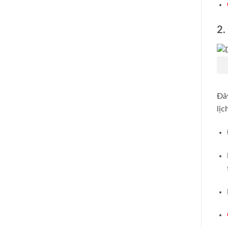
2.
Đâ
lịc