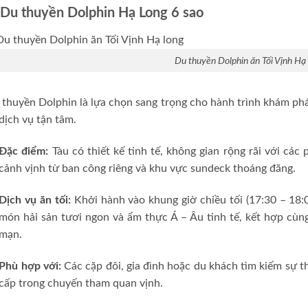
 Du thuyền Dolphin Hạ Long 6 sao
Du thuyền Dolphin ăn Tối Vịnh Hạ
thuyền Dolphin là lựa chọn sang trọng cho hành trình khám phá 
dịch vụ tận tâm.
Đặc điểm:
Tàu có thiết kế tinh tế, không gian rộng rãi với các
cảnh vịnh từ ban công riêng và khu vực sundeck thoáng đãng.
Dịch vụ ăn tối:
Khởi hành vào khung giờ chiều tối (17:30 – 18:0
món hải sản tươi ngon và ẩm thực Á – Âu tinh tế, kết hợp cù
mạn.
Phù hợp với:
Các cặp đôi, gia đình hoặc du khách tìm kiếm sự th
cấp trong chuyến tham quan vịnh.