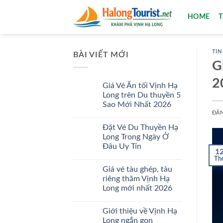
Bỏ
HOME
qua
nội
dung
TIN
BÀI VIẾT MỚI
G
2
Giá Vé Ăn tối Vịnh Hạ
Long trên Du thuyền 5
Sao Mới Nhất 2026
ĐĂ
Không
có
Đặt Vé Du Thuyền Hạ
bình
luận
Long Trong Ngày Ở
ở
Đâu Uy Tín
Giá
1
Vé
Không
Th
Ăn
có
tối
Giá vé tàu ghép, tàu
bình
Vịnh
luận
riêng thăm Vịnh Hạ
Hạ
ở
Long
Long mới nhất 2026
Đặt
trên
Vé
Du
Không
Du
thuyền
có
Thuyền
Giới thiệu về Vịnh Hạ
5
bình
Hạ
Sao
luận
Long ngắn gọn
Long