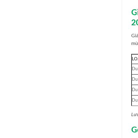
G
2
Gi
mừ
LO
Du 
Du 
Du 
Du 
Lưu
G