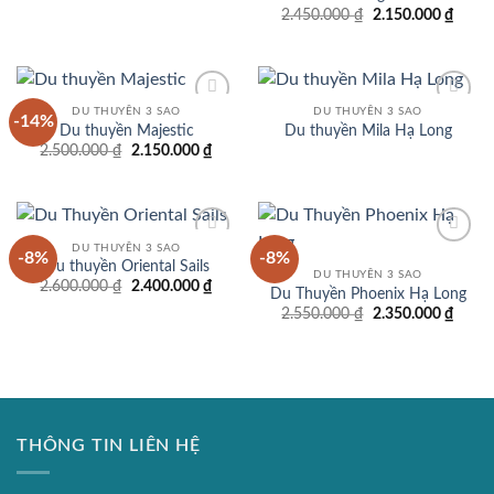
2.800.000 ₫.
là:
Giá
Giá
2.450.000
₫
2.150.000
₫
2.400.000 ₫.
gốc
hiện
là:
tại
2.450.000 ₫.
là:
2.150
DU THUYỀN 3 SAO
DU THUYỀN 3 SAO
-14%
Add to
Add to
Du thuyền Majestic
Du thuyền Mila Hạ Long
wishlist
wishlist
Giá
Giá
2.500.000
₫
2.150.000
₫
gốc
hiện
là:
tại
2.500.000 ₫.
là:
2.150.000 ₫.
DU THUYỀN 3 SAO
-8%
-8%
Add to
Add to
Du thuyền Oriental Sails
wishlist
wishlist
DU THUYỀN 3 SAO
Giá
Giá
2.600.000
₫
2.400.000
₫
Du Thuyền Phoenix Hạ Long
gốc
hiện
Giá
Giá
2.550.000
₫
2.350.000
₫
là:
tại
gốc
hiện
2.600.000 ₫.
là:
là:
tại
2.400.000 ₫.
2.550.000 ₫.
là:
2.350
THÔNG TIN LIÊN HỆ