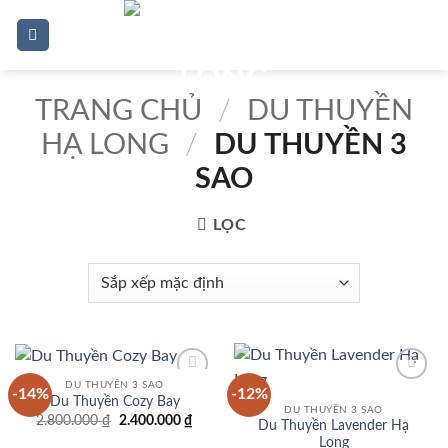
Bỏ
0
qua
nội
dung
TRANG CHỦ
/
DU THUYỀN
HẠ LONG
/
DU THUYỀN 3
SAO
LỌC
DU THUYỀN 3 SAO
-14%
-12%
Add to
Add to
Du Thuyền Cozy Bay
wishlist
wishlist
DU THUYỀN 3 SAO
Giá
Giá
2.800.000
₫
2.400.000
₫
Du Thuyền Lavender Hạ
gốc
hiện
Long
là:
tại