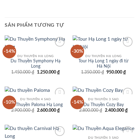
SẢN PHẨM TƯƠNG TỰ
-14%
-30%
Add to
Add to
wishlist
wishlist
DU THUYỀN HẠ LONG
DU THUYỀN HẠ LONG
Du Thuyền Symphony Hạ
Tour Hạ Long 1 ngày đi từ
Long
Hà Nội
Giá
Giá
Giá
Giá
1.450.000
₫
1.250.000
₫
1.350.000
₫
950.000
₫
gốc
hiện
gốc
hiện
là:
tại
là:
tại
1.450.000 ₫.
là:
1.350.000 ₫.
là:
1.250.000 ₫.
950.00
DU THUYỀN 4 SAO
DU THUYỀN 3 SAO
-10%
-14%
Add to
Add to
Du Thuyền Paloma Hạ Long
Du Thuyền Cozy Bay
wishlist
wishlist
Giá
Giá
Giá
Giá
2.900.000
₫
2.600.000
₫
2.800.000
₫
2.400.000
₫
gốc
hiện
gốc
hiện
là:
tại
là:
tại
2.900.000 ₫.
là:
2.800.000 ₫.
là:
2.600.000 ₫.
2.400
DU THUYỀN 5 SAO