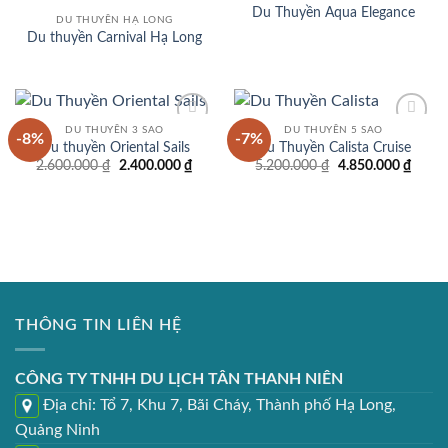
Add to
Add to
Du Thuyền Aqua Elegance
wishlist
wishlist
DU THUYỀN HẠ LONG
Du thuyền Carnival Hạ Long
DU THUYỀN 3 SAO
DU THUYỀN 5 SAO
-8%
-7%
Add to
Add to
Du thuyền Oriental Sails
Du Thuyền Calista Cruise
wishlist
wishlist
Giá
Giá
Giá
Giá
2.600.000
₫
2.400.000
₫
5.200.000
₫
4.850.000
₫
gốc
hiện
gốc
hiện
là:
tại
là:
tại
2.600.000 ₫.
là:
5.200.000 ₫.
là:
2.400.000 ₫.
4.850
THÔNG TIN LIÊN HỆ
CÔNG TY TNHH DU LỊCH TÂN THANH NIÊN
Địa chỉ: Tổ 7, Khu 7, Bãi Cháy, Thành phố Hạ Long,
Quảng Ninh