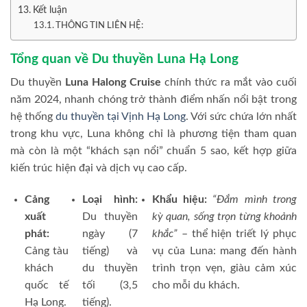
Kết luận
THÔNG TIN LIÊN HỆ:
Tổng quan về Du thuyền Luna Hạ Long
Du thuyền
Luna Halong Cruise
chính thức ra mắt vào cuối
năm 2024, nhanh chóng trở thành điểm nhấn nổi bật trong
hệ thống
du thuyền tại Vịnh Hạ Long
. Với sức chứa lớn nhất
trong khu vực, Luna không chỉ là phương tiện tham quan
mà còn là một “khách sạn nổi” chuẩn 5 sao, kết hợp giữa
kiến trúc hiện đại và dịch vụ cao cấp.
Cảng
Loại hình:
Khẩu hiệu:
“Đắm mình trong
xuất
Du thuyền
kỳ quan, sống trọn từng khoảnh
phát:
ngày (7
khắc”
– thể hiện triết lý phục
Cảng tàu
tiếng) và
vụ của Luna: mang đến hành
khách
du thuyền
trình trọn vẹn, giàu cảm xúc
quốc tế
tối (3,5
cho mỗi du khách.
Hạ Long.
tiếng).