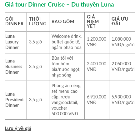
Giá tour Dinner Cruise – Du thuyền Luna
GIÁ
GÓI
THỜI
GIÁ ƯU
BAO GỒM
NIÊM
DINNER
LƯỢNG
ĐÃI
YẾT
Luna
Welcome drink,
1.200.000
1.080.000
Luxury
3,5 giờ
buffet quốc tế,
VNĐ
VNĐ/người
Dinner
ngắm pháo hoa
Bữa tối với
Luna
tôm hùm,
2.400.000
2.060.000
Business
3,5 giờ
bia/nước ngọt,
VNĐ
VNĐ/người
Dinner
nhạc sống
Phòng ăn riêng,
set menu cao
Luna
cấp, rượu
6.910.000
5.930.000
President
3,5 giờ
vang/cocktail,
VNĐ
VNĐ/người
Dinner
voucher
500.000 VNĐ
Lưu ý về giá