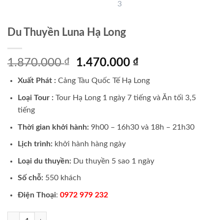
Du Thuyền Luna Hạ Long
Giá
Giá
1.870.000
₫
1.470.000
₫
gốc
hiện
Xuất Phát :
Cảng Tàu Quốc Tế Hạ Long
là:
tại
1.870.000 ₫.
là:
Loại Tour :
Tour Hạ Long 1 ngày 7 tiếng và Ăn tối 3,5
1.470.000 ₫.
tiếng
Thời gian khởi hành:
9h00 – 16h30 và 18h – 21h30
Lịch trình:
khởi hành hàng ngày
Loại du thuyền:
Du thuyền 5 sao 1 ngày
Số chỗ:
550 khách
Điện Thoại
:
0972 979 232
Du Thuyền Luna Hạ Long số lượng