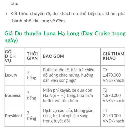
tàu.
Kết thúc chuyến đi, du khách có thể tiếp tục khám phá
thành phố Hạ Long về đêm.
Giá Du thuyền Luna Hạ Long (Day Cruise trong
ngày)
GÓI
THỜI
GIÁ THAM
DỊCH
BAO GỒM
GIAN
KHẢO
VỤ
Buffet quốc tế, tiệc trà chiều,
Từ
7
Luxury
đồ uống chào mừng, hướng
1.470.000
tiếng
dẫn viên song ngữ
VNĐ/khách
Miễn phí kayak, xe đưa đón
Từ
7
Business
Hà Nội – Hạ Long, bữa trưa
1.870.000
tiếng
buffet với tôm hùm
VNĐ/khách
Dịch vụ cao cấp, không gian
Từ
7
President
riêng tư, trải nghiệm sang
2.170.000
tiếng
trọng tuyệt đối
VNĐ/khách