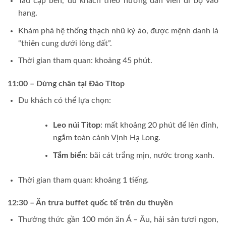
Tàu cập bến, du khách theo hướng dẫn viên đi bộ vào
hang.
Khám phá hệ thống thạch nhũ kỳ ảo, được mệnh danh là
“thiên cung dưới lòng đất”.
Thời gian tham quan: khoảng 45 phút.
11:00 – Dừng chân tại Đảo Titop
Du khách có thể lựa chọn:
Leo núi Titop
: mất khoảng 20 phút để lên đỉnh,
ngắm toàn cảnh Vịnh Hạ Long.
Tắm biển
: bãi cát trắng mịn, nước trong xanh.
Thời gian tham quan: khoảng 1 tiếng.
12:30 – Ăn trưa buffet quốc tế trên du thuyền
Thưởng thức gần 100 món ăn Á – Âu, hải sản tươi ngon,