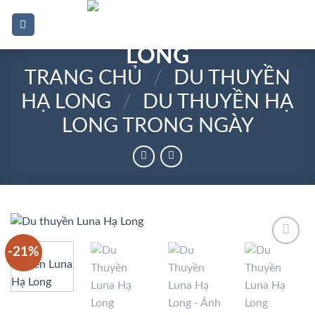
Bỏ
0
qua
nội
dung
TRANG CHỦ
/
DU THUYỀN
HẠ LONG
/
DU THUYỀN HẠ
LONG TRONG NGÀY
-21%
Add to
wishlist