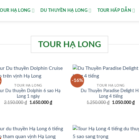
TOUR HẠ LONG
DU THUYỀN HẠ LONG
TOUR HẤP DẪN
TOUR HẠ LONG
%
-16%
Add to
Add
TOUR HẠ LONG
TOUR HẠ LONG
wishlist
wish
ur Du thuyền Dolphin 6 sao Hạ
Du Thuyền Paradise Delight H
Long 1 ngày
Long 4 tiếng
Giá
Giá
Giá
Gi
2.150.000
₫
1.650.000
₫
1.250.000
₫
1.050.000
₫
gốc
hiện
gốc
hi
là:
tại
là:
tạ
2.150.000 ₫.
là:
1.250.000 ₫.
là
1.650.000 ₫.
1.