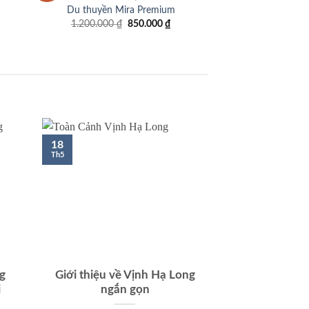
iá
Du thuyền Mira Premium
iện
Giá
Giá
1.200.000
₫
850.000
₫
ại
gốc
hiện
.
:
là:
tại
.300.000 ₫.
1.200.000 ₫.
là:
850.000 ₫.
18
Th5
ng
Giới thiệu về Vịnh Hạ Long
i
ngắn gọn