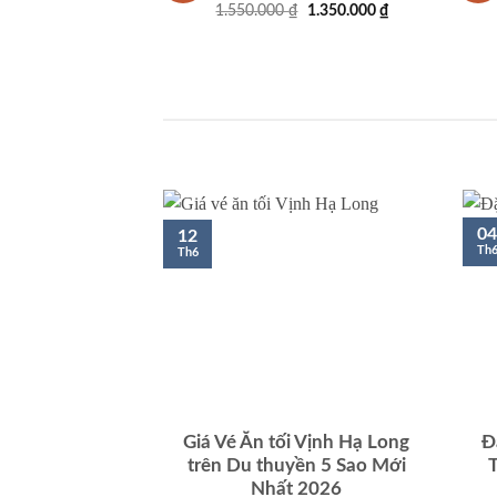
Giá
Giá
1.550.000
₫
1.350.000
₫
gốc
hiện
là:
tại
1.550.000 ₫.
là:
1.350.000 ₫.
04
12
Th
Th6
Giá Vé Ăn tối Vịnh Hạ Long
Đ
trên Du thuyền 5 Sao Mới
Nhất 2026