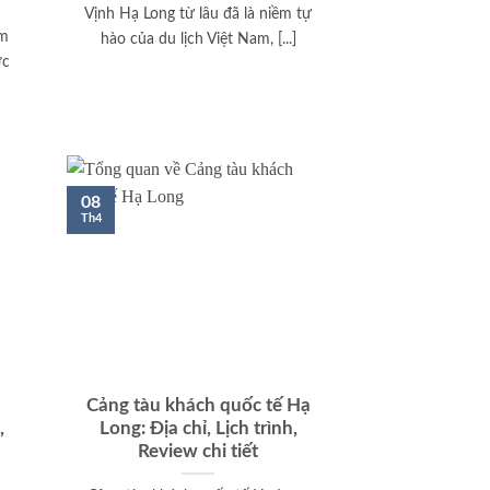
Vịnh Hạ Long từ lâu đã là niềm tự
ăm
hào của du lịch Việt Nam, [...]
ợc
08
Th4
Cảng tàu khách quốc tế Hạ
,
Long: Địa chỉ, Lịch trình,
Review chi tiết