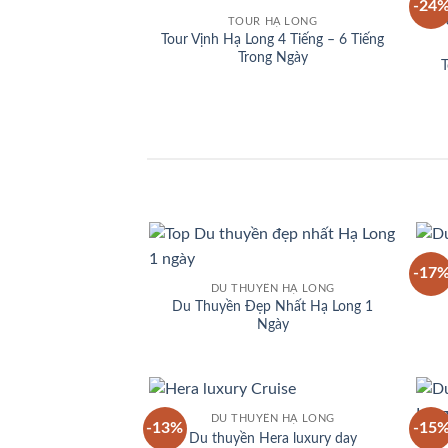
-24
Add to
TOUR HẠ LONG
wishlist
Tour Vịnh Hạ Long 4 Tiếng – 6 Tiếng
Trong Ngày
T
-17
Add to
DU THUYỀN HẠ LONG
wishlist
Du Thuyền Đẹp Nhất Hạ Long 1
Ngày
DU THUYỀN HẠ LONG
-13%
-15
Add to
Du thuyền Hera luxury day
wishlist