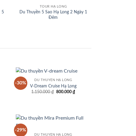
 to
Add to
TOUR HẠ LONG
list
wishlist
n 5
Du Thuyền 5 Sao Hạ Long 2 Ngày 1
Đêm
DU THUYỀN HẠ LONG
-30%
 to
Add to
V-Dream Cruise Hạ Long
list
wishlist
á
Giá
Giá
1.150.000
₫
800.000
₫
ện
gốc
hiện
i
là:
tại
:
1.150.000 ₫.
là:
150.000 ₫.
800.000 ₫.
-29%
 to
Add to
DU THUYỀN HẠ LONG
list
wishlist