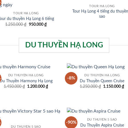
%
Add to
Add
TOUR HẠ LONG
wishlist
wish
Tour Hạ Long 4 tiếng du thuyề
TOUR HẠ LONG
sao
our du thuyền Hạ Long 6 tiếng
Giá
Giá
1.250.000
₫
950.000
₫
gốc
hiện
là:
tại
1.250.000 ₫.
là:
950.000 ₫.
DU THUYỀN HẠ LONG
DU THUYỀN HẠ LONG
DU THUYỀN HẠ LONG
%
-8%
Add to
Add
Du Thuyền Harmony Hạ Long
Du Thuyền Queen Cruise
wishlist
wish
Giá
Giá
Giá
Gi
1.450.000
₫
1.200.000
₫
1.250.000
₫
1.150.000
₫
gốc
hiện
gốc
hi
là:
tại
là:
tạ
1.450.000 ₫.
là:
1.250.000 ₫.
là
1.200.000 ₫.
1.
DU THUYỀN 5 SAO
%
-90%
Add to
Add
Du Thuyền Aspira Cruise
DU THUYỀN 5 SAO
wishlist
wish