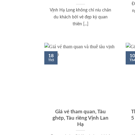
Đ
Vịnh Hạ Long không chỉ níu chân
n
du khách bởi vẻ đẹp kỳ quan
thiên [...]
18
10
Th5
Th
Giá vé tham quan, Tàu
T
ghép, Tàu riêng Vịnh Lan
5
Hạ