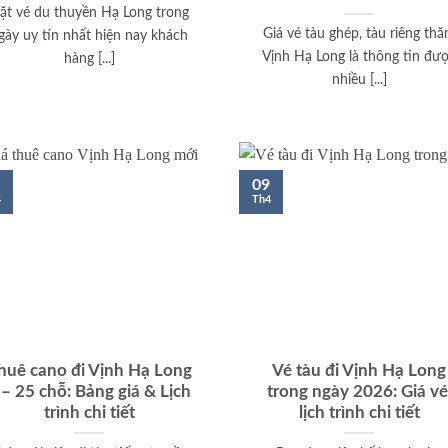
ặt vé du thuyền Hạ Long trong
Giá vé tàu ghép, tàu riêng th
gày uy tín nhất hiện nay khách
Vịnh Hạ Long là thông tin đư
hàng [...]
nhiều [...]
09
4
Th4
huê cano đi Vịnh Hạ Long
Vé tàu đi Vịnh Hạ Long
 – 25 chỗ: Bảng giá & Lịch
trong ngày 2026: Giá vé
trình chi tiết
lịch trình chi tiết