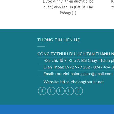
Được ví như “thiên đường bị bỏ
K
quên”, Vịnh Lan Hạ (Cát Bà, Hải
t
Phòng) [...]
THÔNG TIN LIÊN HỆ
CÔNG TY TNHH DU LỊCH TÂN THANH N
Địa chỉ: Tổ 7, Khu 7, Bãi Cháy, Thành
Điện Thoại: 0972 979 232 - 0947 494 
Email: tourvinhhalonggiare@gmail.com
Website:
https://halongtourist.net