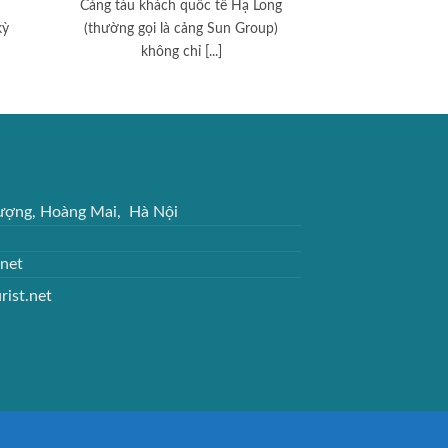
Cảng tàu khách quốc tế Hạ Long
kỳ
(thường gọi là cảng Sun Group)
không chỉ [...]
hượng, Hoàng Mai, Hà Nội
.net
rist.net