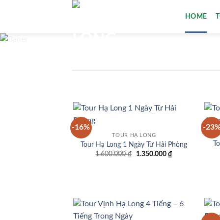
Bỏ
HOME
qua
nội
dung
-16%
-23
Add to
TOUR HẠ LONG
wishlist
To
Tour Hạ Long 1 Ngày Từ Hải Phòng
Giá
Giá
1.600.000
₫
1.350.000
₫
gốc
hiện
là:
tại
1.600.000 ₫.
là:
1.350.000 ₫.