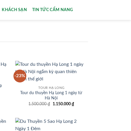
KHÁCH SẠN
TIN TỨC CẨM NANG
-23%
 to
Add to
list
wishlist
ạ
TOUR HẠ LONG
Tour du thuyền Hạ Long 1 ngày từ
á
Hà Nội
ện
Giá
Giá
1.500.000
₫
1.150.000
₫
i
gốc
hiện
:
là:
tại
050.000 ₫.
1.500.000 ₫.
là:
1.150.000 ₫.