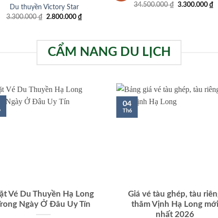
Giá
G
34.500.000
₫
3.300.000
₫
Du thuyền Victory Star
gốc
h
Giá
Giá
3.300.000
₫
2.800.000
₫
là:
t
gốc
hiện
34.500.000 ₫
là
là:
tại
3
3.300.000 ₫.
là:
2.800.000 ₫.
CẨM NANG DU LỊCH
04
6
Th6
ặt Vé Du Thuyền Hạ Long
Giá vé tàu ghép, tàu riê
Trong Ngày Ở Đâu Uy Tín
thăm Vịnh Hạ Long mớ
nhất 2026