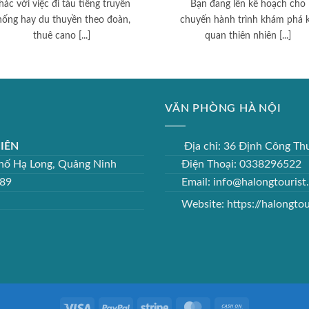
hác với việc đi tàu tiếng truyền
Bạn đang lên kế hoạch cho
hống hay du thuyền theo đoàn,
chuyến hành trình khám phá 
thuê cano [...]
quan thiên nhiên [...]
VĂN PHÒNG HÀ NỘI
IÊN
Địa chỉ: 36 Định Công T
 phố Hạ Long, Quảng Ninh
Điện Thoại: 0338296522
889
Email: info@halongtourist
Website:
https://halongtou
Visa
PayPal
Stripe
MasterCard
Cash