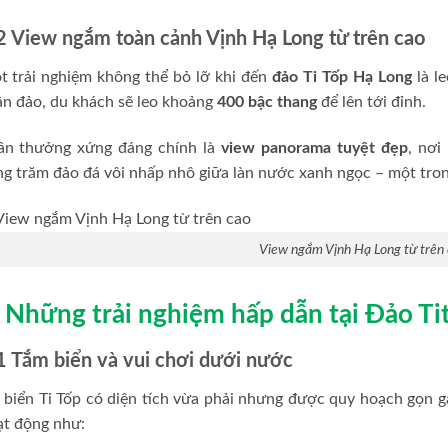
2 View ngắm toàn cảnh Vịnh Hạ Long từ trên cao
t trải nghiệm không thể bỏ lỡ khi đến
đảo Ti Tốp Hạ Long
là l
n đảo, du khách sẽ leo khoảng
400 bậc thang
để lên tới đỉnh.
ần thưởng xứng đáng chính là
view panorama tuyệt đẹp
, nơi
g trăm đảo đá vôi nhấp nhô giữa làn nước xanh ngọc – một tro
View ngắm Vịnh Hạ Long từ trên
. Những trải nghiệm hấp dẫn tại Đảo Ti
1 Tắm biển và vui chơi dưới nước
 biển Ti Tốp có diện tích vừa phải nhưng được quy hoạch gọn g
ạt động như: