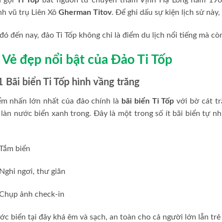
h vũ trụ Liên Xô
Gherman Titov
. Để ghi dấu sự kiện lịch sử này
đó đến nay, đảo Ti Tốp không chỉ là điểm du lịch nổi tiếng mà còn
. Vẻ đẹp nổi bật của Đảo Ti Tốp
1 Bãi biển Ti Tốp hình vầng trăng
ểm nhấn lớn nhất của đảo chính là
bãi biển Ti Tốp
với bờ cát t
 làn nước biển xanh trong. Đây là một trong số ít bãi biển tự n
Tắm biển
Nghỉ ngơi, thư giãn
Chụp ảnh check-in
c biển tại đây khá êm và sạch, an toàn cho cả người lớn lẫn trẻ