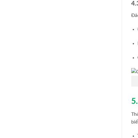
4.
Đảo
5
Thờ
biể