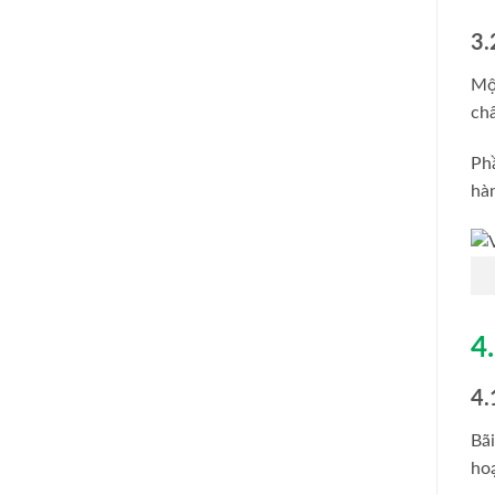
3.
Mộ
châ
Ph
hàn
4
4.
Bãi
ho