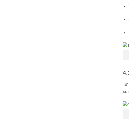
4.
Từ
xun