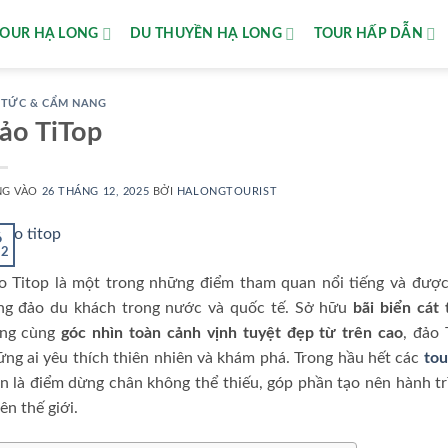
TOUR HẠ LONG
DU THUYỀN HẠ LONG
TOUR HẤP DẪN
 TỨC & CẨM NANG
ảo TiTop
NG VÀO
26 THÁNG 12, 2025
BỞI
HALONGTOURIST
6
12
o Titop là một trong những điểm tham quan nổi tiếng và được
ng đảo du khách trong nước và quốc tế. Sở hữu
bãi biển cát 
ong cùng
góc nhìn toàn cảnh vịnh tuyệt đẹp từ trên cao
, đảo
ng ai yêu thích thiên nhiên và khám phá. Trong hầu hết các
tou
n là điểm dừng chân không thể thiếu, góp phần tạo nên hành tr
ên thế giới.