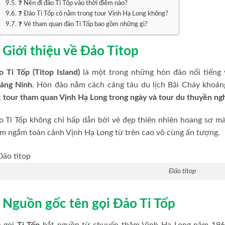
❓ Nên đi đảo Ti Tốp vào thời điểm nào?
❓ Đảo Ti Tốp có nằm trong tour Vịnh Hạ Long không?
❓ Vé tham quan đảo Ti Tốp bao gồm những gì?
. Giới thiệu về Đảo Titop
 Ti Tốp (Titop Island)
là một trong những hòn đảo nổi tiếng 
ảng Ninh
. Hòn đảo nằm cách cảng tàu du lịch Bãi Cháy khoản
c
tour tham quan Vịnh Hạ Long trong ngày và tour du thuyền ng
 Ti Tốp không chỉ hấp dẫn bởi vẻ đẹp thiên nhiên hoang sơ mà
m ngắm toàn cảnh Vịnh Hạ Long từ trên cao vô cùng ấn tượng.
Đảo titop
. Nguồn gốc tên gọi Đảo Ti Tốp
n gọi
Ti Tốp
bắt nguồn từ chuyến thăm Vịnh Hạ Long năm 196