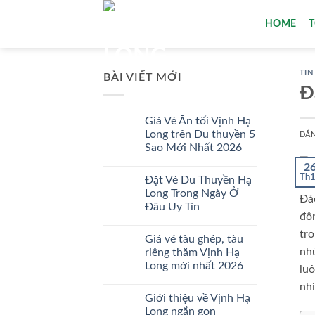
Bỏ
HOME
qua
nội
dung
TIN
BÀI VIẾT MỚI
Đ
Giá Vé Ăn tối Vịnh Hạ
Long trên Du thuyền 5
ĐĂ
Sao Mới Nhất 2026
Không
2
có
Th
Đặt Vé Du Thuyền Hạ
bình
luận
Long Trong Ngày Ở
Đả
ở
Đâu Uy Tín
Giá
đô
Vé
Không
Ăn
có
tr
tối
Giá vé tàu ghép, tàu
bình
Vịnh
luận
nhữ
riêng thăm Vịnh Hạ
Hạ
ở
Long
Long mới nhất 2026
Đặt
luô
trên
Vé
Du
Không
Du
nhi
thuyền
có
Thuyền
Giới thiệu về Vịnh Hạ
5
bình
Hạ
Sao
luận
Long ngắn gọn
Long