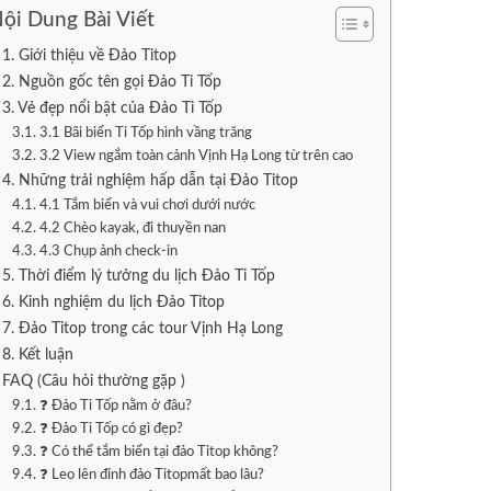
ội Dung Bài Viết
1. Giới thiệu về Đảo Titop
2. Nguồn gốc tên gọi Đảo Ti Tốp
3. Vẻ đẹp nổi bật của Đảo Ti Tốp
3.1 Bãi biển Ti Tốp hình vầng trăng
3.2 View ngắm toàn cảnh Vịnh Hạ Long từ trên cao
4. Những trải nghiệm hấp dẫn tại Đảo Titop
4.1 Tắm biển và vui chơi dưới nước
4.2 Chèo kayak, đi thuyền nan
4.3 Chụp ảnh check-in
5. Thời điểm lý tưởng du lịch Đảo Ti Tốp
6. Kinh nghiệm du lịch Đảo Titop
7. Đảo Titop trong các tour Vịnh Hạ Long
8. Kết luận
FAQ (Câu hỏi thường gặp )
❓ Đảo Ti Tốp nằm ở đâu?
❓ Đảo Ti Tốp có gì đẹp?
❓ Có thể tắm biển tại đảo Titop không?
❓ Leo lên đỉnh đảo Titopmất bao lâu?