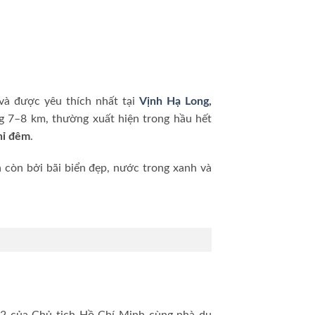
và được yêu thích nhất tại
Vịnh Hạ Long
,
g 7–8 km, thường xuất hiện trong hầu hết
hỉ đêm
.
 còn bởi bãi biển đẹp, nước trong xanh và
2 của Chủ tịch Hồ Chí Minh cùng nhà du