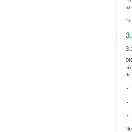
hàn
Từ 
3
3.
Đi
lấy
để:
Nướ