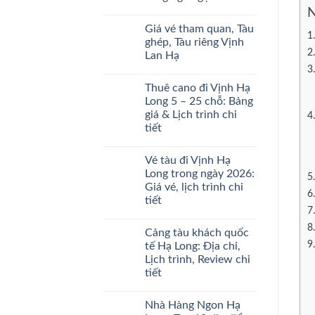
ở
Mới
Trong
N
Giá
Nhất
Không
Ngày
vé
2026
có
Ở
Giá vé tham quan, Tàu
tàu
bình
Đâu
ghép,
luận
ghép, Tàu riêng Vịnh
Uy
tàu
ở
Tín
Lan Hạ
riêng
Giới
thăm
thiệu
Không
Vịnh
về
có
Hạ
Vịnh
Thuê cano đi Vịnh Hạ
bình
Long
Hạ
luận
Long 5 – 25 chỗ: Bảng
mới
Long
ở
nhất
ngắn
giá & Lịch trình chi
Giá
2026
gọn
vé
tiết
tham
quan,
Không
Tàu
có
Vé tàu đi Vịnh Hạ
ghép,
bình
Tàu
luận
Long trong ngày 2026:
ở
riêng
Giá vé, lịch trình chi
Thuê
Vịnh
cano
Lan
tiết
đi
Hạ
Vịnh
Không
Hạ
có
Cảng tàu khách quốc
Long
bình
5
luận
tế Hạ Long: Địa chỉ,
ở
–
Lịch trình, Review chi
Vé
25
tàu
chỗ:
tiết
đi
Bảng
Vịnh
Không
giá
Hạ
có
&
Nhà Hàng Ngon Hạ
Long
bình
Lịch