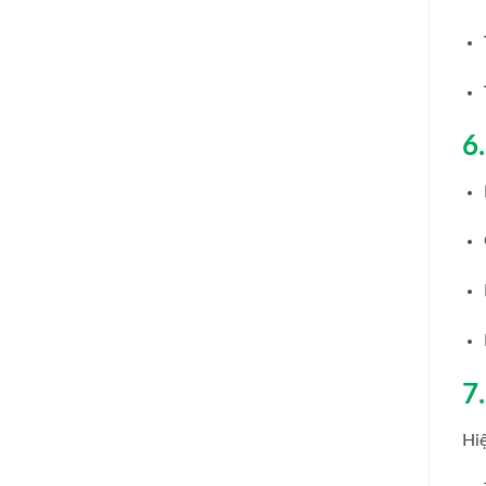
6
7
Hi