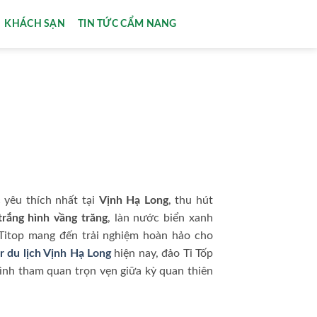
KHÁCH SẠN
TIN TỨC CẨM NANG
 yêu thích nhất tại
Vịnh Hạ Long
, thu hút
trắng hình vầng trăng
, làn nước biển xanh
 Titop mang đến trải nghiệm hoàn hảo cho
r du lịch Vịnh Hạ Long
hiện nay, đảo Ti Tốp
ình tham quan trọn vẹn giữa kỳ quan thiên