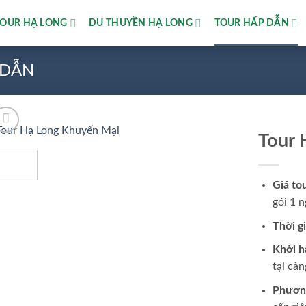
TOUR HẠ LONG
DU THUYỀN HẠ LONG
TOUR HẤP DẪN
 DẪN
Tour 
Add to
wishlist
Giá to
gói 1 
Thời g
Khởi h
tại cả
Phương