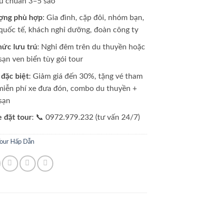
êu chuẩn 3–5 sao
ợng phù hợp
: Gia đình, cặp đôi, nhóm bạn,
quốc tế, khách nghỉ dưỡng, đoàn công ty
hức lưu trú
: Nghỉ đêm trên du thuyền hoặc
sạn ven biển tùy gói tour
 đặc biệt
: Giảm giá đến 30%, tặng vé tham
miễn phí xe đưa đón, combo du thuyền +
sạn
e đặt tour
: 📞 0972.979.232 (tư vấn 24/7)
our Hấp Dẫn