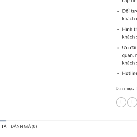
cấp ti
Đối tư
khách 
Hình t
khách 
Ưu đãi
quan, 
khách 
Hotlin
Danh mục:
T
 TẢ
ĐÁNH GIÁ (0)