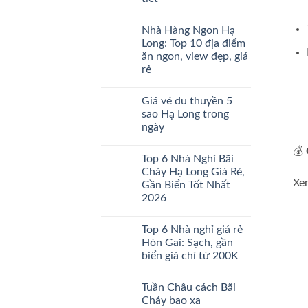
đi
Bảng
Vịnh
Không
giá
Hạ
có
&
Nhà Hàng Ngon Hạ
Long
bình
Lịch
trong
luận
trình
Long: Top 10 địa điểm
ở
ngày
chi
ăn ngon, view đẹp, giá
Cảng
2026:
tiết
tàu
Giá
rẻ
khách
vé,
quốc
Không
lịch
tế
có
trình
Giá vé du thuyền 5
Hạ
bình
chi
Long:
luận
tiết
sao Hạ Long trong
ở
Địa
ngày
Nhà
chỉ,
Hàng
Lịch
Không
Ngon
trình,
💰
có
Hạ
Review
Top 6 Nhà Nghỉ Bãi
bình
Long:
chi
luận
Cháy Hạ Long Giá Rẻ,
Top
tiết
ở
Xem
10
Gần Biển Tốt Nhất
Giá
địa
vé
2026
điểm
du
ăn
thuyền
Không
ngon,
5
có
view
Top 6 Nhà nghỉ giá rẻ
sao
bình
đẹp,
Hạ
luận
Hòn Gai: Sạch, gần
giá
ở
Long
rẻ
biển giá chỉ từ 200K
Top
trong
6
ngày
Không
Nhà
có
Nghỉ
Tuần Châu cách Bãi
bình
Bãi
luận
Cháy bao xa
Cháy
ở