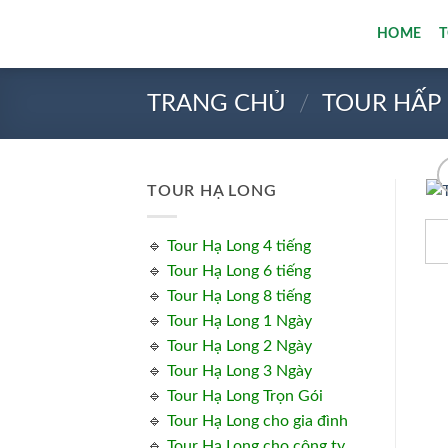
Bỏ
HOME
qua
nội
dung
TRANG CHỦ
/
TOUR HẤP
TOUR HẠ LONG
🔹
Tour Hạ Long 4 tiếng
🔹
Tour Hạ Long 6 tiếng
🔹
Tour Hạ Long 8 tiếng
🔹
Tour Hạ Long 1 Ngày
🔹
Tour Hạ Long 2 Ngày
🔹
Tour Hạ Long 3 Ngày
🔹
Tour Hạ Long Trọn Gói
🔹
Tour Hạ Long cho gia đình
🔹
Tour Hạ Long cho công ty