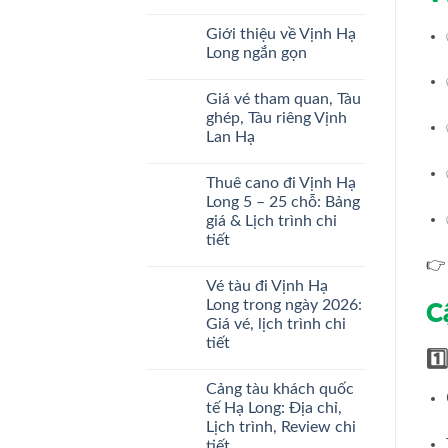
Vé
Du
Không
Du
thuyền
có
Thuyền
Giới thiệu về Vịnh Hạ
5
bình
Hạ
Sao
luận
Long ngắn gọn
Long
ở
Mới
Trong
Giá
Nhất
Không
Ngày
vé
2026
có
Ở
Giá vé tham quan, Tàu
tàu
bình
Đâu
ghép,
luận
ghép, Tàu riêng Vịnh
Uy
tàu
ở
Tín
Lan Hạ
riêng
Giới
thăm
thiệu
Không
Vịnh
về
có
Hạ
Vịnh
Thuê cano đi Vịnh Hạ
bình
Long
Hạ
luận
Long 5 – 25 chỗ: Bảng
mới
Long
ở
nhất
ngắn
giá & Lịch trình chi
Giá
2026
gọn
vé
tiết
tham
quan,
Không
👉
Tàu
có
Vé tàu đi Vịnh Hạ
ghép,
bình
Tàu
luận
Long trong ngày 2026:
C
ở
riêng
Giá vé, lịch trình chi
Thuê
Vịnh
cano
Lan
tiết
đi
Hạ
1️
Vịnh
Không
Hạ
có
Cảng tàu khách quốc
Long
bình
5
luận
tế Hạ Long: Địa chỉ,
ở
–
Lịch trình, Review chi
Vé
25
tàu
chỗ:
tiết