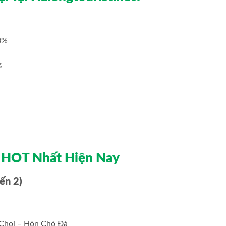
30%
g
i HOT Nhất Hiện Nay
ến 2)
 Chọi – Hòn Chó Đá