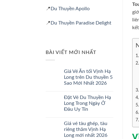
To
📍
Du Thuyền Apollo
gi
liê
📍
Du Thuyền Paradise Delight
kế
N
BÀI VIẾT MỚI NHẤT
Giá Vé Ăn tối Vịnh Hạ
Long trên Du thuyền 5
Sao Mới Nhất 2026
Không
có
Đặt Vé Du Thuyền Hạ
bình
luận
Long Trong Ngày Ở
ở
Đâu Uy Tín
Giá
Vé
Không
Ăn
có
tối
Giá vé tàu ghép, tàu
bình
Vịnh
luận
riêng thăm Vịnh Hạ
Hạ
ở
Long
Long mới nhất 2026
V
Đặt
trên