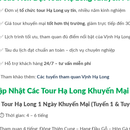
✅ Đơn vị
tổ chức tour Hạ Long uy tín
, nhiều năm kinh nghiệm
✅ Giá tour khuyến mại
tốt hơn thị trường
, giảm trực tiếp đến 
✅ Lịch trình tối ưu, tham quan đủ điểm nổi bật của Vịnh Hạ Lon
✅ Tàu du lịch đạt chuẩn an toàn – dịch vụ chuyên nghiệp
✅ Hỗ trợ khách hàng
24/7 – tư vấn miễn phí
 Tham khảo thêm:
Các tuyến tham quan Vịnh Hạ Long
ập Nhật Các Tour Hạ Long Khuyến Mạ
⃣ Tour Hạ Long 1 Ngày Khuyến Mại (Tuyến 1 & Tuy
⏱ Thời gian: 4 – 6 tiếng
Tham quan 4 tiếng: Động Thiên Cung – Hang Đầu Gỗ – Hòn Gà