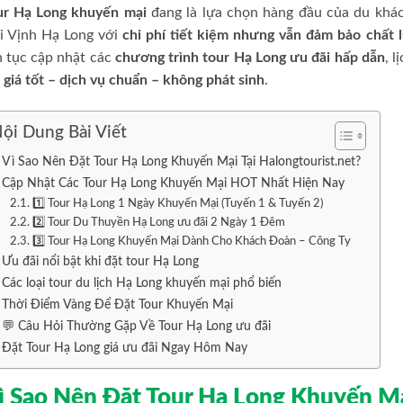
ur Hạ Long khuyến mại
đang là lựa chọn hàng đầu của du khá
ới Vịnh Hạ Long với
chi phí tiết kiệm nhưng vẫn đảm bảo chất 
n tục cập nhật các
chương trình tour Hạ Long ưu đãi hấp dẫn
, 
t
giá tốt – dịch vụ chuẩn – không phát sinh
.
ội Dung Bài Viết
Vì Sao Nên Đặt Tour Hạ Long Khuyến Mại Tại Halongtourist.net?
Cập Nhật Các Tour Hạ Long Khuyến Mại HOT Nhất Hiện Nay
1️⃣ Tour Hạ Long 1 Ngày Khuyến Mại (Tuyến 1 & Tuyến 2)
2️⃣ Tour Du Thuyền Hạ Long ưu đãi 2 Ngày 1 Đêm
3️⃣ Tour Hạ Long Khuyến Mại Dành Cho Khách Đoàn – Công Ty
Ưu đãi nổi bật khi đặt tour Hạ Long
Các loại tour du lịch Hạ Long khuyến mại phổ biến
Thời Điểm Vàng Để Đặt Tour Khuyến Mại
💬 Câu Hỏi Thường Gặp Về Tour Hạ Long ưu đãi
Đặt Tour Hạ Long giá ưu đãi Ngay Hôm Nay
ì Sao Nên Đặt Tour Hạ Long Khuyến Mại