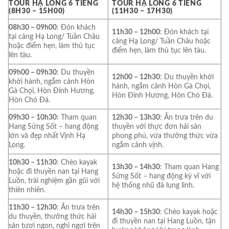
TOUR HẠ LONG 6 TIẾNG
TOUR HẠ LONG 6 TIẾNG
(8H30 – 15H00)
(11H30 – 17H30)
08h30 – 09h00
: Đón khách
11h30 – 12h00
: Đón khách tại
tại cảng Hạ Long/ Tuần Châu
cảng Hạ Long/ Tuần Châu hoặc
hoặc điểm hẹn, làm thủ tục
điểm hẹn, làm thủ tục lên tàu.
lên tàu.
09h00 – 09h30
: Du thuyền
12h00 – 12h30
: Du thuyền khởi
khởi hành, ngắm cảnh Hòn
hành, ngắm cảnh Hòn Gà Chọi,
Gà Chọi, Hòn Đỉnh Hương,
Hòn Đỉnh Hương, Hòn Chó Đá.
Hòn Chó Đá.
09h30 – 10h30
: Tham quan
12h30 – 13h30
: Ăn trưa trên du
Hang Sửng Sốt – hang động
thuyền với thực đơn hải sản
lớn và đẹp nhất Vịnh Hạ
phong phú, vừa thưởng thức vừa
Long.
ngắm cảnh vịnh.
10h30 – 11h30
: Chèo kayak
13h30 – 14h30
: Tham quan Hang
hoặc đi thuyền nan tại Hang
Sửng Sốt – hang động kỳ vĩ với
Luồn, trải nghiệm gần gũi với
hệ thống nhũ đá lung linh.
thiên nhiên.
11h30 – 12h30
: Ăn trưa trên
14h30 – 15h30
: Chèo kayak hoặc
du thuyền, thưởng thức hải
đi thuyền nan tại Hang Luồn, tận
sản tươi ngon, nghỉ ngơi trên