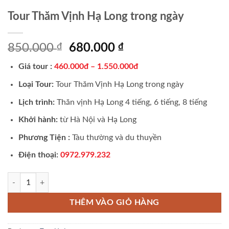
Tour Thăm Vịnh Hạ Long trong ngày
Giá
Giá
850.000
₫
680.000
₫
gốc
hiện
Giá tour :
460.000đ – 1.550.000đ
là:
tại
850.000 ₫.
là:
Loại Tour:
Tour Thăm Vịnh Hạ Long trong ngày
680.000 ₫.
Lịch trình:
Thăn vịnh Hạ Long 4 tiếng, 6 tiếng, 8 tiếng
Khởi hành:
từ Hà Nội và Hạ Long
Phương Tiện :
Tàu thường và du thuyền
Điện thoại:
0972.979.232
Tour Thăm Vịnh Hạ Long trong ngày số lượng
THÊM VÀO GIỎ HÀNG