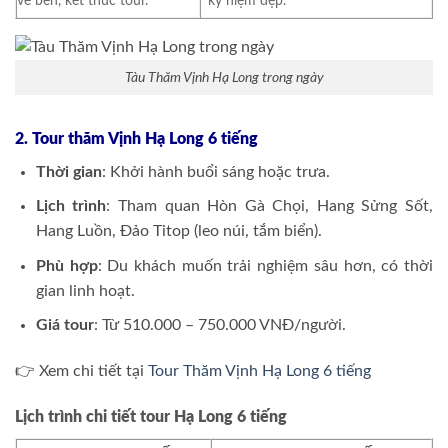
về bến, kết thúc tour.
kỷ niệm đẹp.
Tàu Thăm Vịnh Hạ Long trong ngày
2. Tour thăm Vịnh Hạ Long 6 tiếng
Thời gian
: Khởi hành buổi sáng hoặc trưa.
Lịch trình
: Tham quan Hòn Gà Chọi, Hang Sửng Sốt,
Hang Luồn, Đảo Titop (leo núi, tắm biển).
Phù hợp
: Du khách muốn trải nghiệm sâu hơn, có thời
gian linh hoạt.
Giá tour
: Từ 510.000 – 750.000 VNĐ/người.
👉 Xem chi tiết tại
Tour Thăm Vịnh Hạ Long 6 tiếng
Lịch trình chi tiết tour Hạ Long 6 tiếng