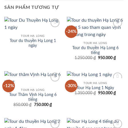
SẢN PHẨM TƯƠNG TỰ
-24%
Add to
Add to
wishlist
wishlist
TOUR HẠ LONG
Tour du thuyền Hạ Long 1
TOUR HẠ LONG
ngày
Tour du thuyền Hạ Long 6
tiếng
Giá
Giá
1.250.000
₫
950.000
₫
gốc
hiện
là:
tại
1.250.000 ₫.
là:
950.00
TOUR HẠ LONG
-12%
-30%
Add to
Add to
Tour Hạ Long 1 Ngày
wishlist
wishlist
TOUR HẠ LONG
Giá
Giá
1.350.000
₫
950.000
₫
Tour Thăm Vịnh Hạ Long 6
gốc
hiện
tiếng
là:
tại
1.350.000 ₫.
là:
Giá
Giá
850.000
₫
750.000
₫
950.00
gốc
hiện
là:
tại
850.000 ₫.
là:
750.000 ₫.