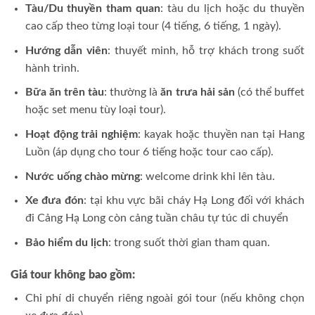
Tàu/Du thuyền tham quan
: tàu du lịch hoặc du thuyền
cao cấp theo từng loại tour (4 tiếng, 6 tiếng, 1 ngày).
Hướng dẫn viên
: thuyết minh, hỗ trợ khách trong suốt
hành trình.
Bữa ăn trên tàu
: thường là
ăn trưa hải sản
(có thể buffet
hoặc set menu tùy loại tour).
Hoạt động trải nghiệm
: kayak hoặc thuyền nan tại Hang
Luồn (áp dụng cho tour 6 tiếng hoặc tour cao cấp).
Nước uống chào mừng
: welcome drink khi lên tàu.
Xe đưa đón
: tại khu vực bãi cháy Hạ Long đối với khách
đi Cảng Hạ Long còn cảng tuần châu tự túc di chuyển
Bảo hiểm du lịch
: trong suốt thời gian tham quan.
Giá tour không bao gồm:
Chi phí di chuyển riêng ngoài gói tour (nếu không chọn