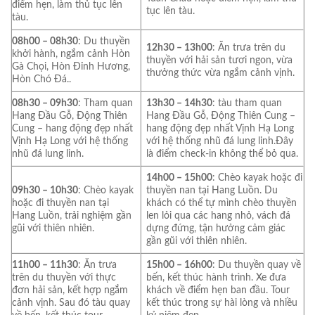
điểm hẹn, làm thủ tục lên
tục lên tàu.
tàu.
08h00 – 08h30
: Du thuyền
12h30 – 13h00
: Ăn trưa trên du
khởi hành, ngắm cảnh Hòn
thuyền với hải sản tươi ngon, vừa
Gà Chọi, Hòn Đỉnh Hương,
thưởng thức vừa ngắm cảnh vịnh.
Hòn Chó Đá..
08h30 – 09h30
: Tham quan
13h30 – 14h30
: tàu tham quan
Hang Đầu Gỗ, Động Thiên
Hang Đầu Gỗ, Động Thiên Cung –
Cung – hang động đẹp nhất
hang động đẹp nhất Vịnh Hạ Long
Vịnh Hạ Long với hệ thống
với hệ thống nhũ đá lung linh.Đây
nhũ đá lung linh.
là điểm check-in không thể bỏ qua.
14h00 – 15h00
: Chèo kayak hoặc đi
09h30 – 10h30
: Chèo kayak
thuyền nan tại Hang Luồn. Du
hoặc đi thuyền nan tại
khách có thể tự mình chèo thuyền
Hang Luồn, trải nghiệm gần
len lỏi qua các hang nhỏ, vách đá
gũi với thiên nhiên.
dựng đứng, tận hưởng cảm giác
gần gũi với thiên nhiên.
11h00 – 11h30
: Ăn trưa
15h00 – 16h00
: Du thuyền quay về
trên du thuyền với thực
bến, kết thúc hành trình. Xe đưa
đơn hải sản, kết hợp ngắm
khách về điểm hẹn ban đầu. Tour
cảnh vịnh. Sau đó tàu quay
kết thúc trong sự hài lòng và nhiều