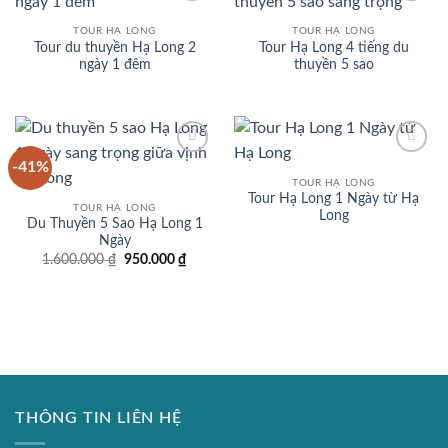
Add to
Add to
wishlist
wishlist
TOUR HẠ LONG
TOUR HẠ LONG
Tour du thuyền Hạ Long 2
Tour Hạ Long 4 tiếng du
ngày 1 đêm
thuyền 5 sao
-41%
Add to
Add to
wishlist
wishlist
TOUR HẠ LONG
Tour Hạ Long 1 Ngày từ Hạ
TOUR HẠ LONG
Long
Du Thuyền 5 Sao Hạ Long 1
Ngày
Giá
Giá
1.600.000
₫
950.000
₫
gốc
hiện
là:
tại
1.600.000 ₫.
là:
950.000 ₫.
THÔNG TIN LIÊN HỆ