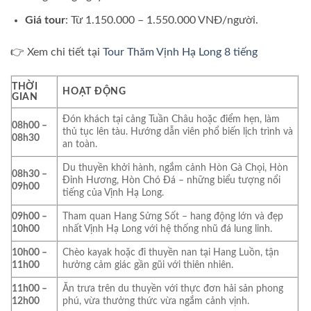
Giá tour
: Từ 1.150.000 – 1.550.000 VNĐ/người.
👉 Xem chi tiết tại
Tour Thăm Vịnh Hạ Long 8 tiếng
THỜI
HOẠT ĐỘNG
GIAN
Đón khách tại cảng Tuần Châu hoặc điểm hẹn, làm
08h00 –
thủ tục lên tàu. Hướng dẫn viên phổ biến lịch trình và
08h30
an toàn.
Du thuyền khởi hành, ngắm cảnh Hòn Gà Chọi, Hòn
08h30 –
Đỉnh Hương, Hòn Chó Đá – những biểu tượng nổi
09h00
tiếng của Vịnh Hạ Long.
09h00 –
Tham quan Hang Sửng Sốt – hang động lớn và đẹp
10h00
nhất Vịnh Hạ Long với hệ thống nhũ đá lung linh.
10h00 –
Chèo kayak hoặc đi thuyền nan tại Hang Luồn, tận
11h00
hưởng cảm giác gần gũi với thiên nhiên.
11h00 –
Ăn trưa trên du thuyền với thực đơn hải sản phong
12h00
phú, vừa thưởng thức vừa ngắm cảnh vịnh.