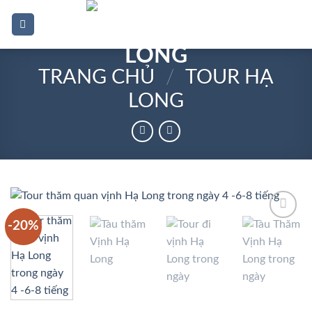
Bỏ
0
qua
nội
dung
TRANG CHỦ
/
TOUR HẠ
LONG
-20%
Add to
wishlist