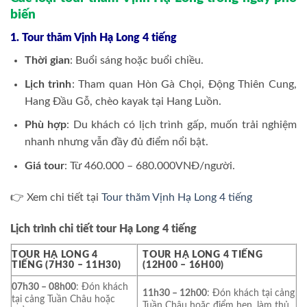
biến
1. Tour thăm Vịnh Hạ Long 4 tiếng
Thời gian
: Buổi sáng hoặc buổi chiều.
Lịch trình
: Tham quan Hòn Gà Chọi, Động Thiên Cung,
Hang Đầu Gỗ, chèo kayak tại Hang Luồn.
Phù hợp
: Du khách có lịch trình gấp, muốn trải nghiệm
nhanh nhưng vẫn đầy đủ điểm nổi bật.
Giá tour
: Từ 460.000 – 680.000VNĐ/người.
👉 Xem chi tiết tại
Tour thăm Vịnh Hạ Long 4 tiếng
Lịch trình chi tiết tour Hạ Long 4 tiếng
TOUR HẠ LONG 4
TOUR HẠ LONG 4 TIẾNG
TIẾNG (7H30 – 11H30)
(12H00 – 16H00)
07h30 – 08h00
: Đón khách
11h30 – 12h00
: Đón khách tại cảng
tại cảng Tuần Châu hoặc
Tuần Châu hoặc điểm hẹn, làm thủ