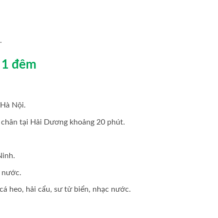
.
y 1 đêm
 Hà Nội.
 chân tại Hải Dương khoảng 20 phút.
Ninh.
i nước.
cá heo, hải cẩu, sư tử biển, nhạc nước.