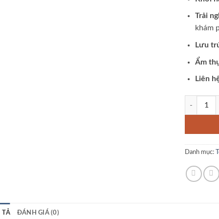
Trải n
khám p
Lưu tr
Ẩm th
Liên h
Tour du lịc
Danh mục:
T
 TẢ
ĐÁNH GIÁ (0)