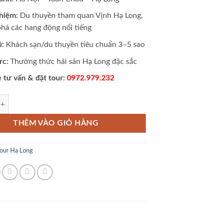
ghiệm:
Du thuyền tham quan Vịnh Hạ Long,
há các hang động nổi tiếng
ú:
Khách sạn/du thuyền tiêu chuẩn 3–5 sao
ực:
Thưởng thức hải sản Hạ Long đặc sắc
ệ tư vấn & đặt tour:
0972.979.232
h Tuần Châu 2 ngày 1 đêm số lượng
THÊM VÀO GIỎ HÀNG
our Hạ Long