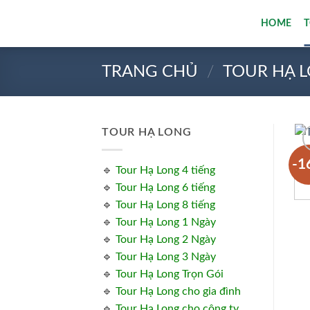
Bỏ
HOME
qua
nội
dung
TRANG CHỦ
/
TOUR HẠ 
TOUR HẠ LONG
-1
🔹
Tour Hạ Long 4 tiếng
🔹
Tour Hạ Long 6 tiếng
🔹
Tour Hạ Long 8 tiếng
🔹
Tour Hạ Long 1 Ngày
🔹
Tour Hạ Long 2 Ngày
🔹
Tour Hạ Long 3 Ngày
🔹
Tour Hạ Long Trọn Gói
🔹
Tour Hạ Long cho gia đình
🔹
Tour Hạ Long cho công ty