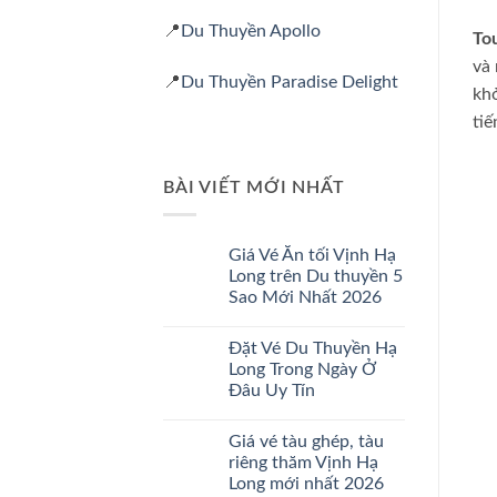
📍
Du Thuyền Apollo
To
và 
📍
Du Thuyền Paradise Delight
kh
tiế
BÀI VIẾT MỚI NHẤT
Giá Vé Ăn tối Vịnh Hạ
Long trên Du thuyền 5
Sao Mới Nhất 2026
Không
có
Đặt Vé Du Thuyền Hạ
bình
luận
Long Trong Ngày Ở
ở
Đâu Uy Tín
Giá
Vé
Không
Ăn
có
tối
Giá vé tàu ghép, tàu
bình
Vịnh
luận
riêng thăm Vịnh Hạ
Hạ
ở
Long
Long mới nhất 2026
Đặt
trên