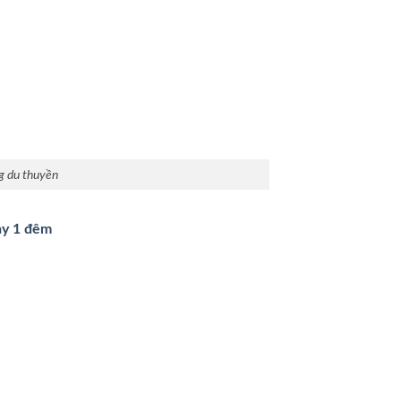
g du thuyền
gày 1 đêm