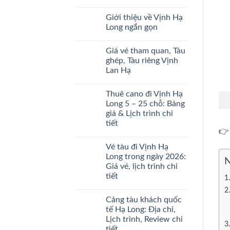
Vé
Du
Không
Du
thuyền
có
Thuyền
Giới thiệu về Vịnh Hạ
5
bình
Hạ
Sao
luận
Long ngắn gọn
Long
ở
Mới
Trong
Giá
Nhất
Không
Ngày
vé
2026
có
Ở
Giá vé tham quan, Tàu
tàu
bình
Đâu
ghép,
luận
ghép, Tàu riêng Vịnh
Uy
tàu
ở
Tín
Lan Hạ
riêng
Giới
thăm
thiệu
Không
Vịnh
về
có
Hạ
Vịnh
Thuê cano đi Vịnh Hạ
bình
Long
Hạ
luận
Long 5 – 25 chỗ: Bảng
mới
Long
ở
nhất
ngắn
giá & Lịch trình chi
Giá
2026
gọn
vé
tiết
tham
👉 
quan,
Không
Tàu
có
Vé tàu đi Vịnh Hạ
ghép,
bình
Tàu
luận
Long trong ngày 2026:
N
ở
riêng
Giá vé, lịch trình chi
Thuê
Vịnh
cano
Lan
tiết
đi
Hạ
Vịnh
Không
Hạ
có
Cảng tàu khách quốc
Long
bình
5
luận
tế Hạ Long: Địa chỉ,
ở
–
Lịch trình, Review chi
Vé
25
tàu
chỗ:
tiết