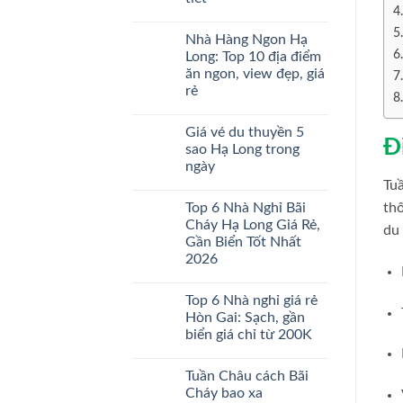
đi
Bảng
Vịnh
Không
giá
Hạ
có
&
Nhà Hàng Ngon Hạ
Long
bình
Lịch
trong
luận
trình
Long: Top 10 địa điểm
ở
ngày
chi
ăn ngon, view đẹp, giá
Cảng
2026:
tiết
tàu
Giá
rẻ
khách
vé,
quốc
Không
lịch
tế
có
trình
Giá vé du thuyền 5
Hạ
bình
chi
Đ
Long:
luận
tiết
sao Hạ Long trong
ở
Địa
ngày
Nhà
chỉ,
Hàng
Lịch
Tuầ
Không
Ngon
trình,
có
Hạ
Review
thố
Top 6 Nhà Nghỉ Bãi
bình
Long:
chi
luận
Cháy Hạ Long Giá Rẻ,
Top
tiết
du
ở
10
Gần Biển Tốt Nhất
Giá
địa
vé
2026
điểm
du
ăn
thuyền
Không
ngon,
5
có
view
Top 6 Nhà nghỉ giá rẻ
sao
bình
đẹp,
Hạ
luận
Hòn Gai: Sạch, gần
giá
ở
Long
rẻ
biển giá chỉ từ 200K
Top
trong
6
ngày
Không
Nhà
có
Nghỉ
Tuần Châu cách Bãi
bình
Bãi
luận
Cháy bao xa
Cháy
ở