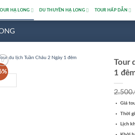
TOUR HẠ LONG
DU THUYỀN HẠ LONG
TOUR HẤP DẪN
LONG
Tour 
6%
1 đê
Add to
wishlist
2.500
Giá to
Thời g
Lịch k
Khởi h