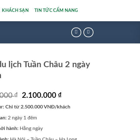
KHÁCH SẠN
TIN TỨC CẨM NANG
du lịch Tuần Châu 2 ngày
m
Giá
Giá
.000
₫
2.100.000
₫
gốc
hiện
ur: Chỉ từ 2.500.000 VNĐ/khách
là:
tại
2.500.000 ₫.
là:
ian:
2 ngày 1 đêm
2.100.000 ₫.
hởi hành:
Hằng ngày
ành:
Hà Nội – Tuần Châu – Hạ Long