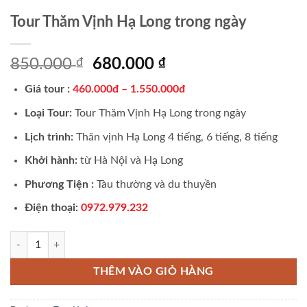
Tour Thăm Vịnh Hạ Long trong ngày
Giá
Giá
850.000
₫
680.000
₫
gốc
hiện
Giá tour :
460.000đ – 1.550.000đ
là:
tại
850.000 ₫.
là:
Loại Tour:
Tour Thăm Vịnh Hạ Long trong ngày
680.000 ₫.
Lịch trình:
Thăn vịnh Hạ Long 4 tiếng, 6 tiếng, 8 tiếng
Khởi hành:
từ Hà Nội và Hạ Long
Phương Tiện :
Tàu thường và du thuyền
Điện thoại:
0972.979.232
Tour Thăm Vịnh Hạ Long trong ngày số lượng
THÊM VÀO GIỎ HÀNG