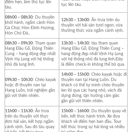
điểm hẹn, làm thủ tục lên
tục lên tàu.
tàu.
08h00 – 08h30
: Du thuyền
12h30 – 13h00
: Ăn trưa trên du
khởi hành, ngắm cảnh Hòn
thuyền với hải sản tươi ngon, vừa
Gà Chọi, Hòn Đỉnh Hương,
thưởng thức vừa ngắm cảnh vịnh.
Hòn Chó Đá..
08h30 – 09h30
: Tham quan
13h30 – 14h30
: tàu tham quan
Hang Đầu Gỗ, Động Thiên
Hang Đầu Gỗ, Động Thiên Cung –
Cung – hang động đẹp nhất
hang động đẹp nhất Vịnh Hạ Long
Vịnh Hạ Long với hệ thống
với hệ thống nhũ đá lung linh.Đây
nhũ đá lung linh.
là điểm check-in không thể bỏ qua.
14h00 – 15h00
: Chèo kayak hoặc đi
09h30 – 10h30
: Chèo kayak
thuyền nan tại Hang Luồn. Du
hoặc đi thuyền nan tại
khách có thể tự mình chèo thuyền
Hang Luồn, trải nghiệm gần
len lỏi qua các hang nhỏ, vách đá
gũi với thiên nhiên.
dựng đứng, tận hưởng cảm giác
gần gũi với thiên nhiên.
11h00 – 11h30
: Ăn trưa
15h00 – 16h00
: Du thuyền quay về
trên du thuyền với thực
bến, kết thúc hành trình. Xe đưa
đơn hải sản, kết hợp ngắm
khách về điểm hẹn ban đầu. Tour
cảnh vịnh. Sau đó tàu quay
kết thúc trong sự hài lòng và nhiều