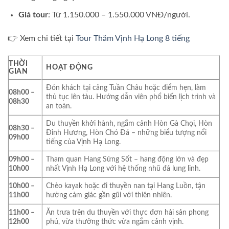
Giá tour
: Từ 1.150.000 – 1.550.000 VNĐ/người.
👉 Xem chi tiết tại
Tour Thăm Vịnh Hạ Long 8 tiếng
THỜI
HOẠT ĐỘNG
GIAN
Đón khách tại cảng Tuần Châu hoặc điểm hẹn, làm
08h00 –
thủ tục lên tàu. Hướng dẫn viên phổ biến lịch trình và
08h30
an toàn.
Du thuyền khởi hành, ngắm cảnh Hòn Gà Chọi, Hòn
08h30 –
Đỉnh Hương, Hòn Chó Đá – những biểu tượng nổi
09h00
tiếng của Vịnh Hạ Long.
09h00 –
Tham quan Hang Sửng Sốt – hang động lớn và đẹp
10h00
nhất Vịnh Hạ Long với hệ thống nhũ đá lung linh.
10h00 –
Chèo kayak hoặc đi thuyền nan tại Hang Luồn, tận
11h00
hưởng cảm giác gần gũi với thiên nhiên.
11h00 –
Ăn trưa trên du thuyền với thực đơn hải sản phong
12h00
phú, vừa thưởng thức vừa ngắm cảnh vịnh.