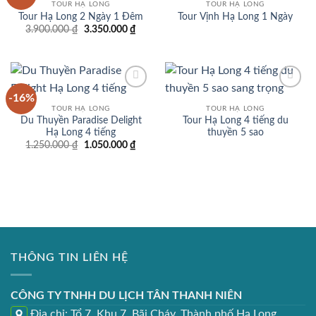
wishlist
wishlist
TOUR HẠ LONG
TOUR HẠ LONG
Tour Hạ Long 2 Ngày 1 Đêm
Tour Vịnh Hạ Long 1 Ngày
Giá
Giá
3.900.000
₫
3.350.000
₫
gốc
hiện
là:
tại
3.900.000 ₫.
là:
3.350.000 ₫.
-16%
Add to
Add to
wishlist
wishlist
TOUR HẠ LONG
TOUR HẠ LONG
Du Thuyền Paradise Delight
Tour Hạ Long 4 tiếng du
Hạ Long 4 tiếng
thuyền 5 sao
Giá
Giá
1.250.000
₫
1.050.000
₫
gốc
hiện
là:
tại
1.250.000 ₫.
là:
1.050.000 ₫.
THÔNG TIN LIÊN HỆ
CÔNG TY TNHH DU LỊCH TÂN THANH NIÊN
Địa chỉ: Tổ 7, Khu 7, Bãi Cháy, Thành phố Hạ Long,