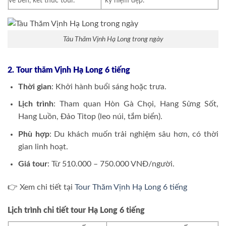
về bến, kết thúc tour.
kỷ niệm đẹp.
Tàu Thăm Vịnh Hạ Long trong ngày
2. Tour thăm Vịnh Hạ Long 6 tiếng
Thời gian
: Khởi hành buổi sáng hoặc trưa.
Lịch trình
: Tham quan Hòn Gà Chọi, Hang Sửng Sốt,
Hang Luồn, Đảo Titop (leo núi, tắm biển).
Phù hợp
: Du khách muốn trải nghiệm sâu hơn, có thời
gian linh hoạt.
Giá tour
: Từ 510.000 – 750.000 VNĐ/người.
👉 Xem chi tiết tại
Tour Thăm Vịnh Hạ Long 6 tiếng
Lịch trình chi tiết tour Hạ Long 6 tiếng