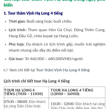
biến
1. Tour thăm Vịnh Hạ Long 4 tiếng
Thời gian
: Buổi sáng hoặc buổi chiều.
Lịch trình
: Tham quan Hòn Gà Chọi, Động Thiên Cung,
Hang Đầu Gỗ, chèo kayak tại Hang Luồn.
Phù hợp
: Du khách có lịch trình gấp, muốn trải nghiệm
nhanh nhưng vẫn đầy đủ điểm nổi bật.
Giá tour
: Từ 460.000 – 680.000VNĐ/người.
👉 Xem chi tiết tại
Tour thăm Vịnh Hạ Long 4 tiếng
Lịch trình chi tiết tour Hạ Long 4 tiếng
TOUR HẠ LONG 4
TOUR HẠ LONG 4 TIẾNG
TIẾNG (7H30 – 11H30)
(12H00 – 16H00)
07h30 – 08h00
: Đón khách
11h30 – 12h00
: Đón khách tại cảng
tại cảng Tuần Châu hoặc
Tuần Châu hoặc điểm hẹn, làm thủ