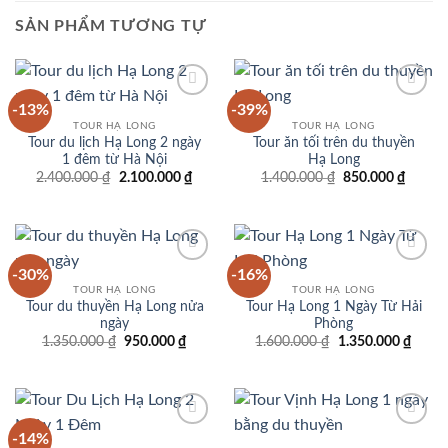
SẢN PHẨM TƯƠNG TỰ
-13%
-39%
Add to
Add to
wishlist
wishlist
TOUR HẠ LONG
TOUR HẠ LONG
Tour du lịch Hạ Long 2 ngày
Tour ăn tối trên du thuyền
1 đêm từ Hà Nội
Hạ Long
Giá
Giá
Giá
Giá
2.400.000
₫
2.100.000
₫
1.400.000
₫
850.000
₫
gốc
hiện
gốc
hiện
là:
tại
là:
tại
2.400.000 ₫.
là:
1.400.000 ₫.
là:
2.100.000 ₫.
850.00
-30%
-16%
Add to
Add to
wishlist
wishlist
TOUR HẠ LONG
TOUR HẠ LONG
Tour du thuyền Hạ Long nửa
Tour Hạ Long 1 Ngày Từ Hải
ngày
Phòng
Giá
Giá
Giá
Giá
1.350.000
₫
950.000
₫
1.600.000
₫
1.350.000
₫
gốc
hiện
gốc
hiện
là:
tại
là:
tại
1.350.000 ₫.
là:
1.600.000 ₫.
là:
950.000 ₫.
1.350
-14%
Add to
Add to