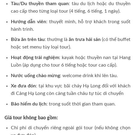
Tàu/Du thuyền tham quan
: tàu du lịch hoặc du thuyền
cao cấp theo từng loại tour (4 tiếng, 6 tiếng, 1 ngày).
Hướng dẫn viên
: thuyết minh, hỗ trợ khách trong suốt
hành trình.
Bữa ăn trên tàu
: thường là
ăn trưa hải sản
(có thể buffet
hoặc set menu tùy loại tour).
Hoạt động trải nghiệm
: kayak hoặc thuyền nan tại Hang
Luồn (áp dụng cho tour 6 tiếng hoặc tour cao cấp).
Nước uống chào mừng
: welcome drink khi lên tàu.
Xe đưa đón
: tại khu vực bãi cháy Hạ Long đối với khách
đi Cảng Hạ Long còn cảng tuần châu tự túc di chuyển
Bảo hiểm du lịch
: trong suốt thời gian tham quan.
Giá tour không bao gồm:
Chi phí di chuyển riêng ngoài gói tour (nếu không chọn