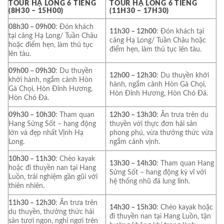
TOUR HẠ LONG 6 TIẾNG
TOUR HẠ LONG 6 TIẾNG
(8H30 – 15H00)
(11H30 – 17H30)
08h30 – 09h00
: Đón khách
11h30 – 12h00
: Đón khách tại
tại cảng Hạ Long/ Tuần Châu
cảng Hạ Long/ Tuần Châu hoặc
hoặc điểm hẹn, làm thủ tục
điểm hẹn, làm thủ tục lên tàu.
lên tàu.
09h00 – 09h30
: Du thuyền
12h00 – 12h30
: Du thuyền khởi
khởi hành, ngắm cảnh Hòn
hành, ngắm cảnh Hòn Gà Chọi,
Gà Chọi, Hòn Đỉnh Hương,
Hòn Đỉnh Hương, Hòn Chó Đá.
Hòn Chó Đá.
09h30 – 10h30
: Tham quan
12h30 – 13h30
: Ăn trưa trên du
Hang Sửng Sốt – hang động
thuyền với thực đơn hải sản
lớn và đẹp nhất Vịnh Hạ
phong phú, vừa thưởng thức vừa
Long.
ngắm cảnh vịnh.
10h30 – 11h30
: Chèo kayak
13h30 – 14h30
: Tham quan Hang
hoặc đi thuyền nan tại Hang
Sửng Sốt – hang động kỳ vĩ với
Luồn, trải nghiệm gần gũi với
hệ thống nhũ đá lung linh.
thiên nhiên.
11h30 – 12h30
: Ăn trưa trên
14h30 – 15h30
: Chèo kayak hoặc
du thuyền, thưởng thức hải
đi thuyền nan tại Hang Luồn, tận
sản tươi ngon, nghỉ ngơi trên