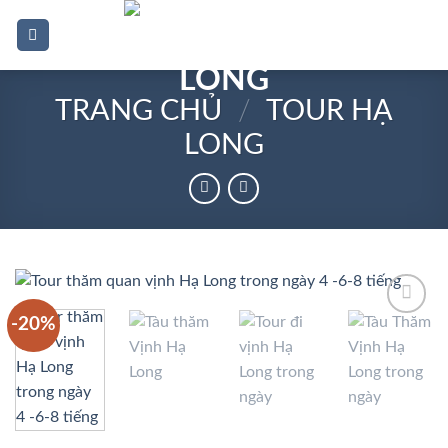
Bỏ
0
qua
nội
dung
TRANG CHỦ
/
TOUR HẠ
LONG
-20%
Add to
wishlist