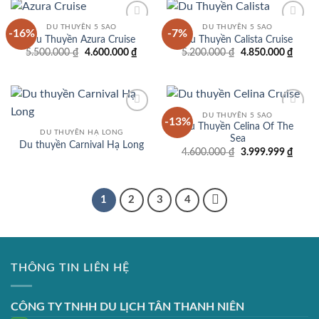
3.300.000 ₫.
800.00
DU THUYỀN 5 SAO
DU THUYỀN 5 SAO
-16%
-7%
Add to
Add to
Du Thuyền Azura Cruise
Du Thuyền Calista Cruise
wishlist
wishlist
Giá
Giá
Giá
Giá
5.500.000
₫
4.600.000
₫
5.200.000
₫
4.850.000
₫
gốc
hiện
gốc
hiện
là:
tại
là:
tại
5.500.000 ₫.
là:
5.200.000 ₫.
là:
4.600.000 ₫.
4.850
DU THUYỀN 5 SAO
-13%
Add to
Add to
Du Thuyền Celina Of The
wishlist
wishlist
DU THUYỀN HẠ LONG
Sea
Du thuyền Carnival Hạ Long
Giá
Giá
4.600.000
₫
3.999.999
₫
gốc
hiện
là:
tại
4.600.000 ₫.
là:
3.999
1
2
3
4
THÔNG TIN LIÊN HỆ
CÔNG TY TNHH DU LỊCH TÂN THANH NIÊN