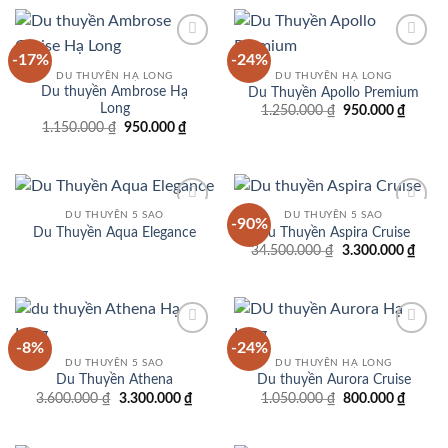
5.300.000 ₫.
là:
4.250.000 ₫.
-17%
-24%
Add to
Add to
wishlist
wishlist
DU THUYỀN HẠ LONG
DU THUYỀN HẠ LONG
Du thuyền Ambrose Hạ
Du Thuyền Apollo Premium
Long
Giá
Giá
1.250.000
₫
950.000
₫
gốc
hiện
Giá
Giá
1.150.000
₫
950.000
₫
là:
tại
gốc
hiện
1.250.000 ₫.
là:
là:
tại
950.00
1.150.000 ₫.
là:
950.000 ₫.
DU THUYỀN 5 SAO
DU THUYỀN 5 SAO
-90%
Add to
Add to
Du Thuyền Aqua Elegance
Du Thuyền Aspira Cruise
wishlist
wishlist
Giá
Giá
34.500.000
₫
3.300.000
₫
gốc
hiện
là:
tại
34.500.000 ₫.
là:
3.300
-8%
-24%
Add to
Add to
wishlist
wishlist
DU THUYỀN 5 SAO
DU THUYỀN HẠ LONG
Du Thuyền Athena
Du thuyền Aurora Cruise
Giá
Giá
Giá
Giá
3.600.000
₫
3.300.000
₫
1.050.000
₫
800.000
₫
gốc
hiện
gốc
hiện
là:
tại
là:
tại
3.600.000 ₫.
là:
1.050.000 ₫.
là: