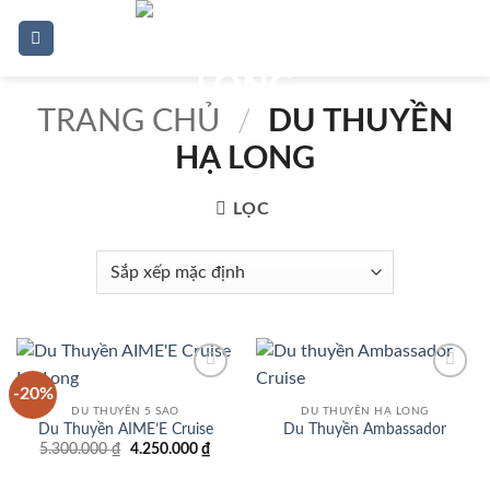
Bỏ
0
qua
nội
dung
TRANG CHỦ
/
DU THUYỀN
HẠ LONG
LỌC
-20%
Add to
Add to
wishlist
wishlist
DU THUYỀN 5 SAO
DU THUYỀN HẠ LONG
Du Thuyền AIME’E Cruise
Du Thuyền Ambassador
Giá
Giá
5.300.000
₫
4.250.000
₫
gốc
hiện
là:
tại